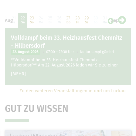
20
21
22
23
24
25
26
27
28
29
30
31
01
0
Aug
Sep
Do
Fr
Sa
So
Mo
Di
Mi
Do
Fr
Sa
So
Mo
Di
Mi
Volldampf beim 33. Heizhausfest Chemnitz
- Hilbersdorf
22. August 2026
07:00 – 22:30 Uhr
Kulturdampf gGmbH
**Volldampf beim 33. Heizhausfest Chemnitz-
Hilbersdorf** Am 22. August 2026 laden wir Sie zu einer
ganz besonderen und unvergesslichen Zugfahrt …
[MEHR]
Zu den weiteren Veranstaltungen in und um Luckau
GUT ZU WISSEN