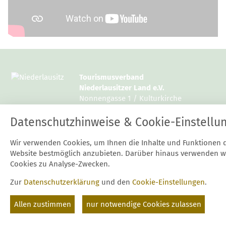
Tourismusverband
Niederlausitzer Land e.V.
Nonnengasse 1 / Kulturkirche
15926 Luckau
Datenschutzhinweise & Cookie-Einstellu
Tel.: 03544 / 12997 10 oder 14
Wir verwenden Cookies, um Ihnen die Inhalte und Funktionen 
Fax: 03544 / 12997 20
Website bestmöglich anzubieten. Darüber hinaus verwenden w
E-Mail:
mail@niederlausitz.com
Cookies zu Analyse-Zwecken.
Zur
Datenschutzerklärung
und den
Cookie-Einstellungen
.
Start
Kontakt
Datenschutz
Impressum
Suche
Cookie-Einstellungen
Allen zustimmen
nur notwendige Cookies zulassen