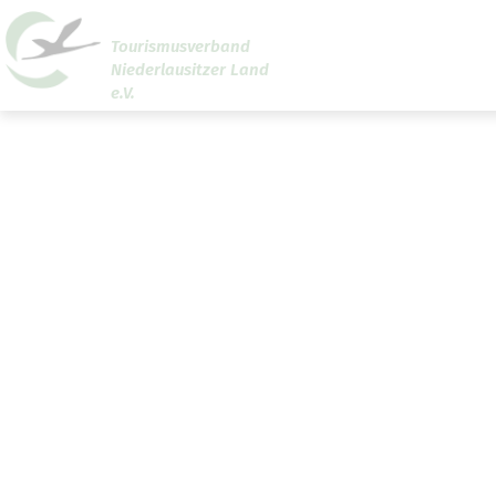
Tourismusverband
Niederlausitzer Land
Um Einstellungen zur Barrierefreiheit vornehmen zu
e.V.
können wird die Berechtigung für
funktionale Cookies
den Cookie-Einstellungen benötigt.
Cookie-Einstellungen