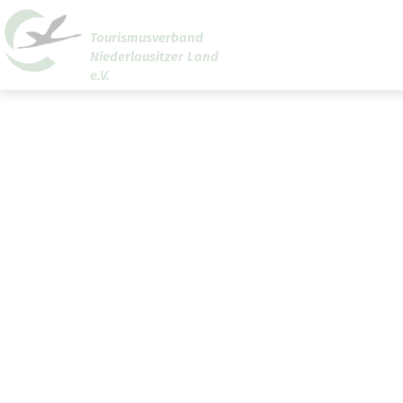
Tourismusverband
Niederlausitzer Land
Um Einstellungen zur Barrierefreiheit vornehmen zu
e.V.
können wird die Berechtigung für
funktionale Cookies
den Cookie-Einstellungen benötigt.
Cookie-Einstellungen