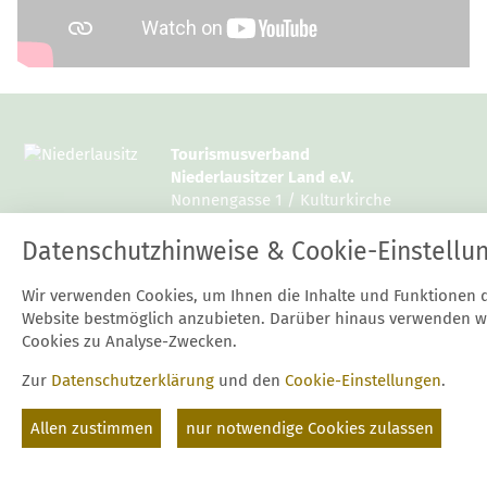
Tourismusverband
Niederlausitzer Land e.V.
Nonnengasse 1 / Kulturkirche
15926 Luckau
Datenschutzhinweise & Cookie-Einstellu
Tel.: 03544 / 12997 10 oder 14
Wir verwenden Cookies, um Ihnen die Inhalte und Funktionen 
Fax: 03544 / 12997 20
Website bestmöglich anzubieten. Darüber hinaus verwenden w
E-Mail:
mail@niederlausitz.com
Cookies zu Analyse-Zwecken.
Zur
Datenschutzerklärung
und den
Cookie-Einstellungen
.
Start
Kontakt
Datenschutz
Impressum
Suche
Cookie-Einstellungen
Allen zustimmen
nur notwendige Cookies zulassen