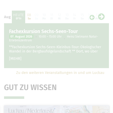
HEUTE
08
09
10
11
12
13
14
15
16
17
18
1
Aug
Aug
07 Fr
Sa
So
Mo
Di
Mi
Do
Fr
Sa
So
Mo
Di
M
Fachexkursion Sechs-Seen-Tour
07. August 2026
10:00 – 15:00 Uhr
Heinz Sielmann Natur-
Erlebniszentrum
**Fachexkursion Sechs-Seen-Kleinbus-Tour: Ökologischer
Wandel in der Bergbaufolgelandschaft ** Dort, wo über
Jahrzehnte schwere Maschinen Braunkohle förderten, hat
[MEHR]
sich die Landschaft …
Zu den weiteren Veranstaltungen in und um Luckau
GUT ZU WISSEN