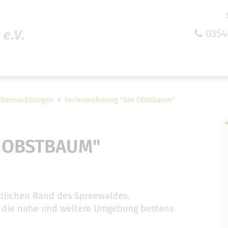
e.V.
0354
efreiheit vornehmen zu können wird die Berechtigung 
Cookie-Einstellungen benötigt.
Cookie-Einstellungen
Übernachtungen
Ferienwohnung "Am Obstbaum"
 OBSTBAUM"
stlichen Rand des Spreewaldes.
h die nahe und weitere Umgebung bestens