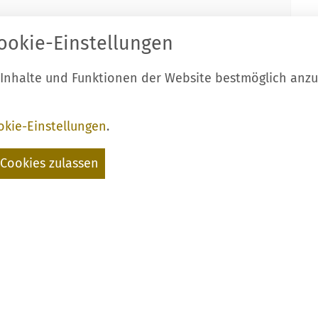
ookie-Einstellungen
 Inhalte und Funktionen der Website bestmöglich anz
okie-Einstellungen
.
Cookies zulassen
bersicht
//
nächste Seite
nd
Tel.: 03544 / 12997 10
Land
oder 14
Start
Kontakt