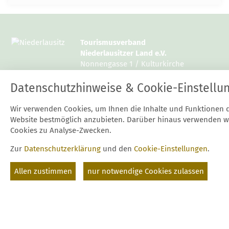
Tourismusverband
Niederlausitzer Land e.V.
Nonnengasse 1 / Kulturkirche
15926 Luckau
Datenschutzhinweise & Cookie-Einstellu
Tel.: 03544 / 12997 10 oder 14
Wir verwenden Cookies, um Ihnen die Inhalte und Funktionen 
Fax: 03544 / 12997 20
Website bestmöglich anzubieten. Darüber hinaus verwenden w
E-Mail:
mail@niederlausitz.com
Cookies zu Analyse-Zwecken.
Zur
Datenschutzerklärung
und den
Cookie-Einstellungen
.
Start
Kontakt
Datenschutz
Impressum
Suche
Cookie-Einstellungen
Allen zustimmen
nur notwendige Cookies zulassen