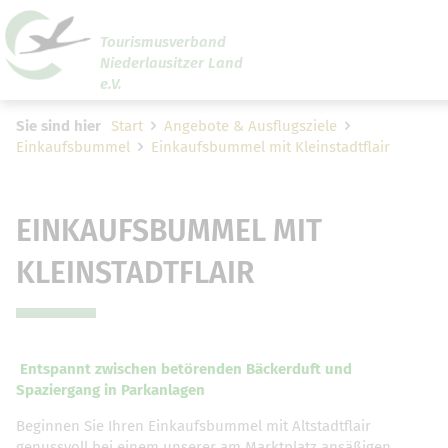
Tourismusverband
Niederlausitzer Land
Um Einstellungen zur Barrierefreiheit vornehmen zu
e.V.
können wird die Berechtigung für
funktionale Cookies
den Cookie-Einstellungen benötigt.
Sie sind hier
Start
Angebote & Ausflugsziele
Einkaufsbummel
Einkaufsbummel mit Kleinstadtflair
Cookie-Einstellungen
EINKAUFSBUMMEL MIT
KLEINSTADTFLAIR
Entspannt
zwischen betörenden Bäckerduft und
Spaziergang in Parkanlagen
Beginnen Sie Ihren Einkaufsbummel mit Altstadtflair
genussvoll bei einem unserer am Marktplatz ansäßigen