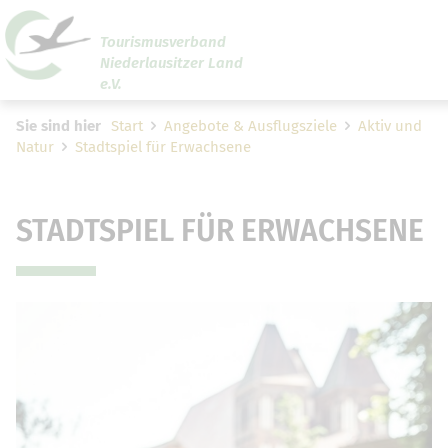
Tourismusverband
Niederlausitzer Land
Um Einstellungen zur Barrierefreiheit vornehmen zu
e.V.
können wird die Berechtigung für
funktionale Cookies
den Cookie-Einstellungen benötigt.
Sie sind hier
Start
Angebote & Ausflugsziele
Aktiv und
Natur
Stadtspiel für Erwachsene
Cookie-Einstellungen
STADTSPIEL FÜR ERWACHSENE