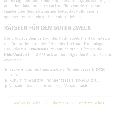
Muttertag oder dem kommenden Geburtstag, als Mitbringsel
aus oder Einladung nach Luckau, für Freunde, Bekannte,
Familie oder Geschäftspartner bietet das Kulturspiel ein
spannendes und lehrreiches Kulturerlebnis.
RÄTSELN FÜR DEN GUTEN ZWECK
Der Erlös aus dem Verkauf des Kulturspiels fließt komplett in
die Kulturarbeit und den Erhalt der Luckauer Parkanlagen.
Das Spiel für
Erwachsene
ist käuflich für 25 €/Stück, die
Kids-Version
für 18 €/Stück an den folgenden Standorten zu
erwerben:
Bäckerei Bubner, Hauptstraße 3, Nonnengasse 1, 15926
Luckau
Kulturkirche Luckau, Nonnengasse 1, 15926 Luckau
Versand: deutschlandweit zzgl. Versandkosten.
vorherige Seite
//
Übersicht
//
nächste Seite