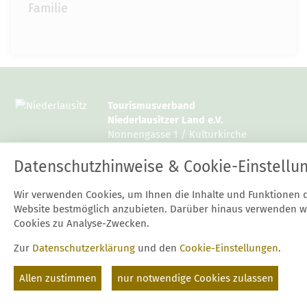
Familie
Tourismusverband
Niederlausitzer Land e.V.
Nonnengasse 1 / Kulturkirche
15926 Luckau
Datenschutzhinweise & Cookie-Einstellu
Tel.: 03544 / 12997 10 oder 14
Wir verwenden Cookies, um Ihnen die Inhalte und Funktionen 
Fax: 03544 / 12997 20
Website bestmöglich anzubieten. Darüber hinaus verwenden w
E-Mail:
mail@niederlausitz.com
Cookies zu Analyse-Zwecken.
Zur
Datenschutzerklärung
und den
Cookie-Einstellungen
.
Start
Kontakt
Datenschutz
Impressum
Suche
Cookie-Einstellungen
Allen zustimmen
nur notwendige Cookies zulassen