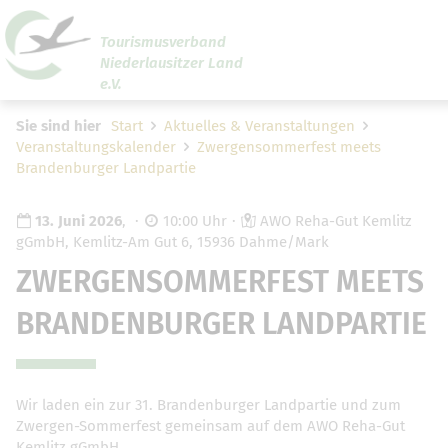
Tourismusverband
Niederlausitzer Land
Um Einstellungen zur Barrierefreiheit vornehmen zu
e.V.
können wird die Berechtigung für
funktionale Cookies
den Cookie-Einstellungen benötigt.
Sie sind hier
Start
Aktuelles & Veranstaltungen
Veranstaltungskalender
Zwergensommerfest meets
Cookie-Einstellungen
Brandenburger Landpartie
13. Juni 2026
,
10:00 Uhr
AWO Reha-Gut Kemlitz
gGmbH, Kemlitz-Am Gut 6, 15936 Dahme/Mark
ZWERGENSOMMERFEST MEETS
BRANDENBURGER LANDPARTIE
Wir laden ein zur 31. Brandenburger Landpartie und zum
Zwergen-Sommerfest gemeinsam auf dem AWO Reha-Gut
Kemlitz gGmbH