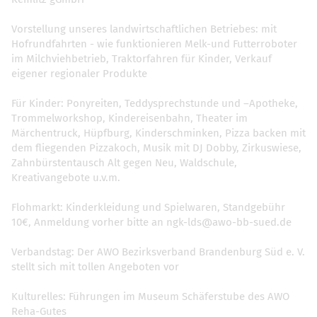
Vorstellung unseres landwirtschaftlichen Betriebes: mit
Hofrundfahrten - wie funktionieren Melk-und Futterroboter
im Milchviehbetrieb, Traktorfahren für Kinder, Verkauf
eigener regionaler Produkte
Für Kinder: Ponyreiten, Teddysprechstunde und –Apotheke,
Trommelworkshop, Kindereisenbahn, Theater im
Märchentruck, Hüpfburg, Kinderschminken, Pizza backen mit
dem fliegenden Pizzakoch, Musik mit DJ Dobby, Zirkuswiese,
Zahnbürstentausch Alt gegen Neu, Waldschule,
Kreativangebote u.v.m.
Flohmarkt: Kinderkleidung und Spielwaren, Standgebühr
10€, Anmeldung vorher bitte an ngk-lds@awo-bb-sued.de
Verbandstag: Der AWO Bezirksverband Brandenburg Süd e. V.
stellt sich mit tollen Angeboten vor
Kulturelles: Führungen im Museum Schäferstube des AWO
Reha-Gutes