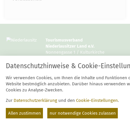
Tourismusverband
Niederlausitzer Land e.V.
Nonnengasse 1 / Kulturkirche
15926 Luckau
Datenschutzhinweise & Cookie-Einstellu
Tel.: 03544 / 12997 10 oder 14
Wir verwenden Cookies, um Ihnen die Inhalte und Funktionen 
Fax: 03544 / 12997 20
Website bestmöglich anzubieten. Darüber hinaus verwenden w
E-Mail:
mail@niederlausitz.com
Cookies zu Analyse-Zwecken.
Zur
Datenschutzerklärung
und den
Cookie-Einstellungen
.
Start
Kontakt
Datenschutz
Impressum
Suche
Cookie-Einstellungen
Allen zustimmen
nur notwendige Cookies zulassen