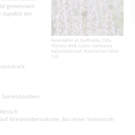
ird gemeinsam
e Aspekte der
Rosenkäfer an Durftnelke, Foto:
Theresa Rieß, Lizenz: Sielmanns
Naturlandschaft Wanninchen (Bild:
1/2)
anzendruck
von Samenbomben
r Mensch
 auf Wiesenlebensräume, Bau einer Sonnenuhr