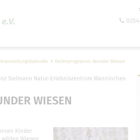
e.V.
0354
efreiheit vornehmen zu können wird die Berechtigung 
Cookie-Einstellungen benötigt.
Cookie-Einstellungen
Veranstaltungskalender
Ferienprogramm: Wunder Wiesen
nz Sielmann Natur-Erlebniszentrum Wanninchen
UNDER WIESEN
önnen Kinder
e wilden Wiesen