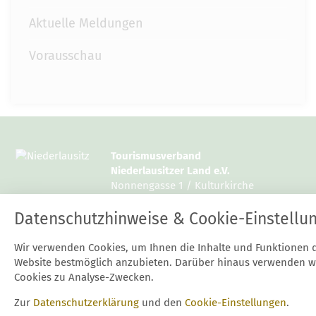
Aktuelle Meldungen
Vorausschau
Tourismusverband
Niederlausitzer Land e.V.
Nonnengasse 1 / Kulturkirche
15926 Luckau
Datenschutzhinweise & Cookie-Einstellu
Tel.: 03544 / 12997 10 oder 14
Wir verwenden Cookies, um Ihnen die Inhalte und Funktionen 
Fax: 03544 / 12997 20
Website bestmöglich anzubieten. Darüber hinaus verwenden w
E-Mail:
mail@niederlausitz.com
Cookies zu Analyse-Zwecken.
Zur
Datenschutzerklärung
und den
Cookie-Einstellungen
.