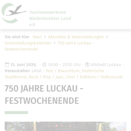
Tourismusverband
Niederlausitzer Land
Um Einstellungen zur Barrierefreiheit vornehmen zu
e.V.
können wird die Berechtigung für
funktionale Cookies
den Cookie-Einstellungen benötigt.
Sie sind hier
Start
Aktuelles & Veranstaltungen
Veranstaltungskalender
750 Jahre Luckau -
Cookie-Einstellungen
Festwochenende
13. Juni 2026
,
10:00 – 23:55 Uhr
Altstadt Luckau
Veranstalter:
LAGA
Fest / Brauchtum
,
Historische
Stadtkerne
,
Rock / Pop / Jazz
,
Chor / Folklore / Volksmusik
750 JAHRE LUCKAU -
FESTWOCHENENDE