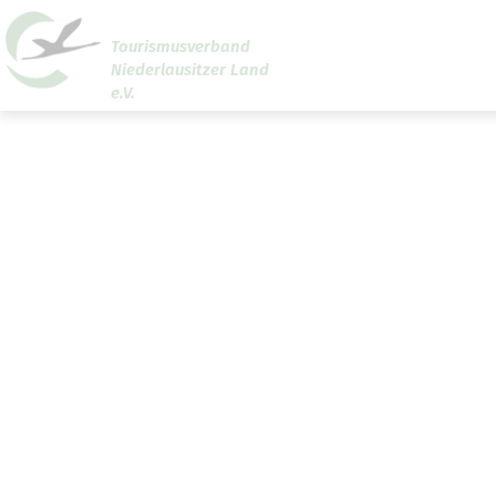
Tourismusverband
Niederlausitzer Land
Um Einstellungen zur Barrierefreiheit vornehmen zu
e.V.
können wird die Berechtigung für
funktionale Cookies
den Cookie-Einstellungen benötigt.
Cookie-Einstellungen