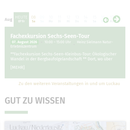
HEUTE
08
09
10
11
12
13
14
15
16
17
18
1
Aug
Aug
07 Fr
Sa
So
Mo
Di
Mi
Do
Fr
Sa
So
Mo
Di
M
Fachexkursion Sechs-Seen-Tour
07. August 2026
10:00 – 15:00 Uhr
Heinz Sielmann Natur-
Erlebniszentrum
**Fachexkursion Sechs-Seen-Kleinbus-Tour: Ökologischer
Wandel in der Bergbaufolgelandschaft ** Dort, wo über
Jahrzehnte schwere Maschinen Braunkohle förderten, hat
[MEHR]
sich die Landschaft …
Zu den weiteren Veranstaltungen in und um Luckau
GUT ZU WISSEN