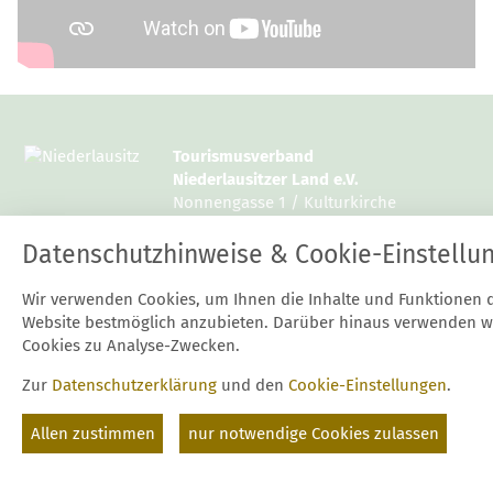
Tourismusverband
Niederlausitzer Land e.V.
Nonnengasse 1 / Kulturkirche
15926 Luckau
Datenschutzhinweise & Cookie-Einstellu
Tel.: 03544 / 12997 10 oder 14
Wir verwenden Cookies, um Ihnen die Inhalte und Funktionen 
Fax: 03544 / 12997 20
Website bestmöglich anzubieten. Darüber hinaus verwenden w
E-Mail:
mail@niederlausitz.com
Cookies zu Analyse-Zwecken.
Zur
Datenschutzerklärung
und den
Cookie-Einstellungen
.
Start
Kontakt
Datenschutz
Impressum
Suche
Cookie-Einstellungen
Allen zustimmen
nur notwendige Cookies zulassen