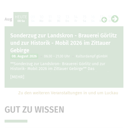
HEUTE
09
10
11
12
13
14
15
16
17
18
19
2
Aug
Aug
08 Sa
So
Mo
Di
Mi
Do
Fr
Sa
So
Mo
Di
Mi
D
Sonderzug zur Landskron - Brauerei Görlitz
und zur Historik - Mobil 2026 im Zittauer
Gebirge
08. August 2026
06:30 – 21:30 Uhr
Kulturdampf gGmbH
**Sonderzug zur Landskron- Brauerei Görlitz und zur
Historik- Mobil 2026 im Zittauer Gebirge** Das
Dampfbahn- und Oldtimerwochenende "Historik Mobil"
[MEHR]
geht …
Zu den weiteren Veranstaltungen in und um Luckau
GUT ZU WISSEN