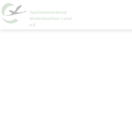
Tourismusverband
Niederlausitzer Land
Um Einstellungen zur Barrierefreiheit vornehmen zu
e.V.
können wird die Berechtigung für
funktionale Cookies
den Cookie-Einstellungen benötigt.
Cookie-Einstellungen