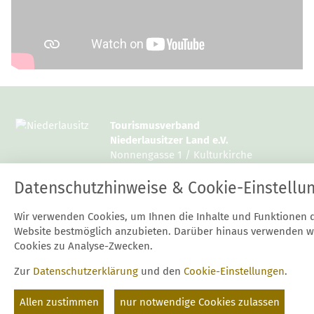
Tourismusverband
Niederlausitzer Land e.V.
Nonnengasse 1 / Kulturkirche
15926 Luckau
Datenschutzhinweise & Cookie-Einstellu
Tel.: 03544 / 12997 10 oder 14
Wir verwenden Cookies, um Ihnen die Inhalte und Funktionen 
Fax: 03544 / 12997 20
Website bestmöglich anzubieten. Darüber hinaus verwenden w
E-Mail:
mail@niederlausitz.com
Cookies zu Analyse-Zwecken.
Zur
Datenschutzerklärung
und den
Cookie-Einstellungen
.
Start
Kontakt
Datenschutz
Impressum
Suche
Cookie-Einstellungen
Allen zustimmen
nur notwendige Cookies zulassen