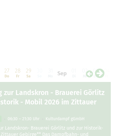
27
28
29
30
31
01
02
03
04
05
06
Sep
Do
Fr
Sa
So
Mo
Di
Mi
Do
Fr
Sa
So
 zur Landskron - Brauerei Görlitz
storik - Mobil 2026 im Zittauer
06:30 – 21:30 Uhr
Kulturdampf gGmbH
r Landskron- Brauerei Görlitz und zur Historik-
 Zittauer Gebirge** Das Dampfbahn- und