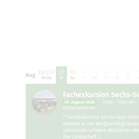
HEUTE
07
08
09
10
11
12
13
Aug
Aug
06 Do
Fr
Sa
So
Mo
Di
Mi
Do
Fachexkursion Sechs-S
07. August 2026
10:00 – 15:00 Uhr
Erlebniszentrum
**Fachexkursion Sechs-Seen-Klein
Wandel in der Bergbaufolgelandsc
Jahrzehnte schwere Maschinen Bra
die Landschaft …