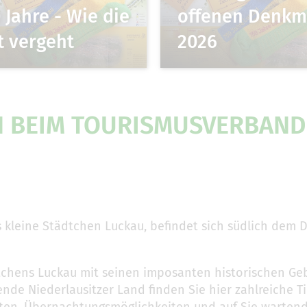
 Jahre - Wie die
offenen Denkm
t vergeht
2026
 BEIM TOURISMUSVERBAND 
s kleine Städtchen Luckau, befindet sich südlich dem
tchens Luckau mit seinen imposanten historischen G
 Niederlausitzer Land finden Sie hier zahlreiche Tip