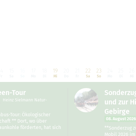
14
15
16
17
18
19
20
21
22
23
24
25
26
Fr
Sa
So
Mo
Di
Mi
Do
Fr
Sa
So
Mo
Di
Mi
een-Tour
Sonderzug
Heinz Sielmann Natur-
und zur Hi
Gebirge
bus-Tour: Ökologischer
08. August 2026
haft ** Dort, wo über
unkohle förderten, hat sich
**Sonderzug zu
Mobil 2026 im