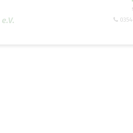
e.V.
0354
efreiheit vornehmen zu können wird die Berechtigung 
Cookie-Einstellungen benötigt.
Cookie-Einstellungen