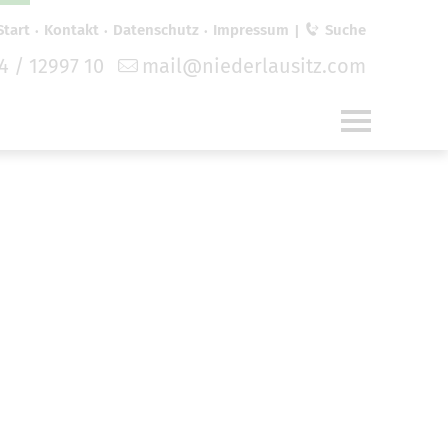
Start
Kontakt
Datenschutz
Impressum
Suche
4 / 12997 10
mail@niederlausitz.com
für
funktionale Cookies
in den